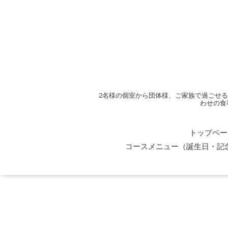
2名様の個室から団体様、ご家族で過ごせ
わせの食
トップペー
コースメニュー（誕生日・記