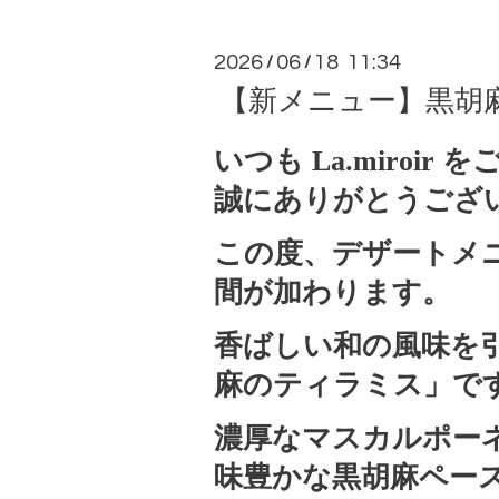
2026
06
18 11:34
/
/
【新メニュー】黒胡
いつも La.miroir
誠にありがとうござ
この度、デザートメ
間が加わります。
香ばしい和の風味を
麻のティラミス」で
濃厚なマスカルポー
味豊かな黒胡麻ペー