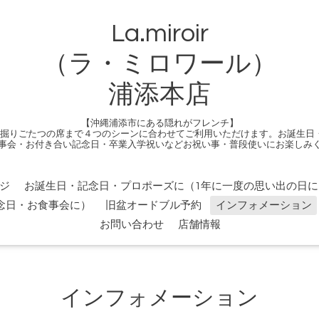
La.miroir
（ラ・ミロワール）
浦添本店
【沖縄浦添市にある隠れがフレンチ】
る掘りごたつの席まで４つのシーンに合わせてご利用いただけます。お誕生日
事会・お付き合い記念日・卒業入学祝いなどお祝い事・普段使いにお楽しみ
ジ
お誕生日・記念日・プロポーズに（1年に一度の思い出の日に
念日・お食事会に）
旧盆オードブル予約
インフォメーション
お問い合わせ
店舗情報
インフォメーション