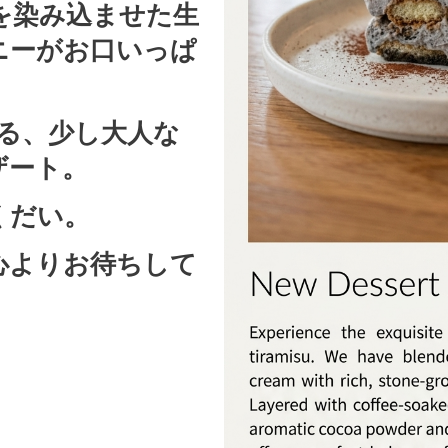
を染み込ませた生
ニーがお口いっぱ
届けする、少し大人な
ザート。
くだい。
心よりお待ちして