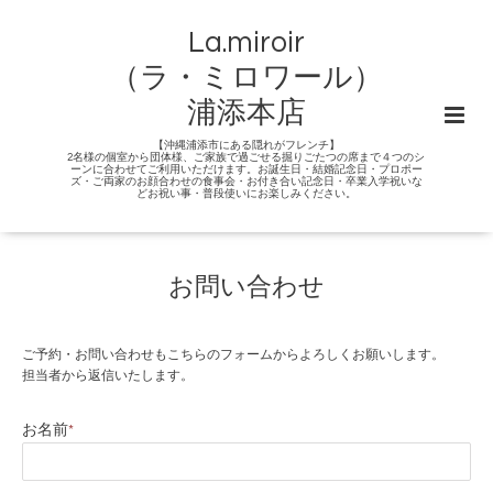
La.miroir
（ラ・ミロワール）
浦添本店
【沖縄浦添市にある隠れがフレンチ】
2名様の個室から団体様、ご家族で過ごせる掘りごたつの席まで４つのシ
ーンに合わせてご利用いただけます。お誕生日・結婚記念日・プロポー
ズ・ご両家のお顔合わせの食事会・お付き合い記念日・卒業入学祝いな
どお祝い事・普段使いにお楽しみください。
お問い合わせ
ご予約・お問い合わせもこちらのフォームからよろしくお願いします。
担当者から返信いたします。
お名前
*