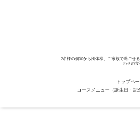
2名様の個室から団体様、ご家族で過ごせ
わせの食
トップペー
コースメニュー（誕生日・記