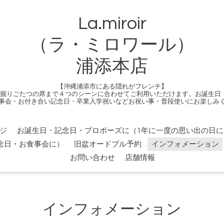
La.miroir
（ラ・ミロワール）
浦添本店
【沖縄浦添市にある隠れがフレンチ】
る掘りごたつの席まで４つのシーンに合わせてご利用いただけます。お誕生日
事会・お付き合い記念日・卒業入学祝いなどお祝い事・普段使いにお楽しみ
ジ
お誕生日・記念日・プロポーズに（1年に一度の思い出の日に
念日・お食事会に）
旧盆オードブル予約
インフォメーション
お問い合わせ
店舗情報
インフォメーション