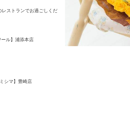
ープのレストランでお過ごしくだ
ミロワール】浦添本店
【キミシマ】豊崎店