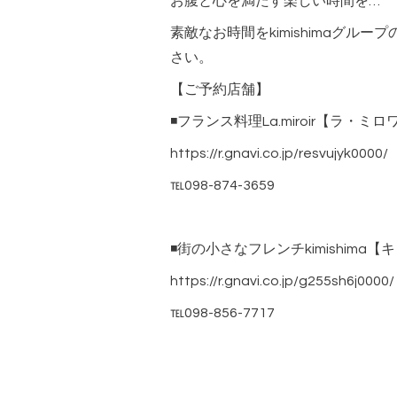
お腹と心を満たす楽しい時間を…
素敵なお時間をkimishimaグル
さい。
【ご予約店舗】
◾️フランス料理La.miroir【ラ・
https://r.gnavi.co.jp/resvujyk0000/
℡098-874-3659
◾️街の小さなフレンチkimishima
https://r.gnavi.co.jp/g255sh6j0000/
℡098-856-7717