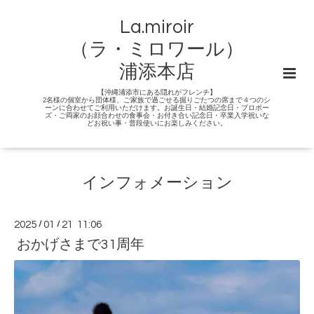
La.miroir
（ラ・ミロワール）
浦添本店
【沖縄浦添市にある隠れがフレンチ】
2名様の個室から団体様、ご家族で過ごせる掘りごたつの席まで４つのシ
ーンに合わせてご利用いただけます。お誕生日・結婚記念日・プロポー
ズ・ご両家のお顔合わせの食事会・お付き合い記念日・卒業入学祝いな
どお祝い事・普段使いにお楽しみください。
インフォメーション
2025
/
01
/
21 11:06
おかげさまで31周年