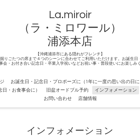
La.miroir
（ラ・ミロワール）
浦添本店
【沖縄浦添市にある隠れがフレンチ】
る掘りごたつの席まで４つのシーンに合わせてご利用いただけます。お誕生日
事会・お付き合い記念日・卒業入学祝いなどお祝い事・普段使いにお楽しみ
ジ
お誕生日・記念日・プロポーズに（1年に一度の思い出の日に
念日・お食事会に）
旧盆オードブル予約
インフォメーション
お問い合わせ
店舗情報
インフォメーション