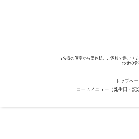
2名様の個室から団体様、ご家族で過ごせ
わせの食
トップペー
コースメニュー（誕生日・記