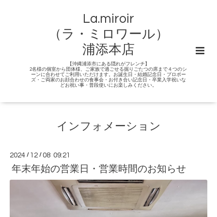
La.miroir
（ラ・ミロワール）
浦添本店
【沖縄浦添市にある隠れがフレンチ】
2名様の個室から団体様、ご家族で過ごせる掘りごたつの席まで４つのシ
ーンに合わせてご利用いただけます。お誕生日・結婚記念日・プロポー
ズ・ご両家のお顔合わせの食事会・お付き合い記念日・卒業入学祝いな
どお祝い事・普段使いにお楽しみください。
インフォメーション
2024
/
12
/
08 09:21
年末年始の営業日・営業時間のお知らせ