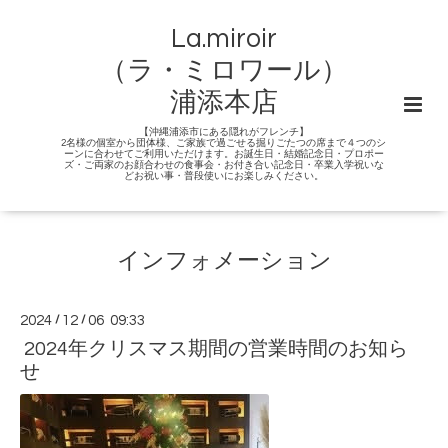
La.miroir
（ラ・ミロワール）
浦添本店
【沖縄浦添市にある隠れがフレンチ】
2名様の個室から団体様、ご家族で過ごせる掘りごたつの席まで４つのシ
ーンに合わせてご利用いただけます。お誕生日・結婚記念日・プロポー
ズ・ご両家のお顔合わせの食事会・お付き合い記念日・卒業入学祝いな
どお祝い事・普段使いにお楽しみください。
インフォメーション
2024
/
12
/
06 09:33
2024年クリスマス期間の営業時間のお知ら
せ