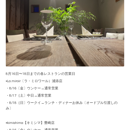
8月16日〜18日までの各レストランの営業日
▪️La.miroir〔ラ・ミロワール）浦添店
・8/16〔金〕ウンケー→通常営業
・8/17｛土〕中日→通常営業
・8/18｛日〕ウークイ→ランチ・ディナーお休み〔オードブル引渡しの
み〕
▪️kimishima【キミシマ】豊崎店