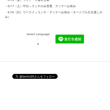
・8/16〔金）ウンケー→通常営業
・8/17〔土）中日→ランチのみ営業、ディナーお休み
・8/18｛日）ウークイ→ランチ・ディナーお休み〔オードブル引き渡しの
み）
Select Language
▼