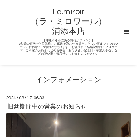
La.miroir
（ラ・ミロワール）
浦添本店
【沖縄浦添市にある隠れがフレンチ】
2名様の個室から団体様、ご家族で過ごせる掘りごたつの席まで４つのシ
ーンに合わせてご利用いただけます。お誕生日・結婚記念日・プロポー
ズ・ご両家のお顔合わせの食事会・お付き合い記念日・卒業入学祝いな
どお祝い事・普段使いにお楽しみください。
インフォメーション
2024
/
08
/
17 06:33
旧盆期間中の営業のお知らせ