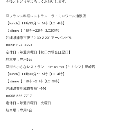
今後ともどうぞよろしくお願いします。
🔳フランス料理レストラン ラ・ミロワール浦添店
【lunch】11時30分〜15時【LO14時】
【 dinner】18時〜22時【LO20時】
沖縄県浦添市伊祖2-30-2 201アーバンビル
℡098-874-3659
定休日→毎週月曜日【祝日の場合は翌日】
駐車場→専用6台
🔳街の小さなレストラン kimishima【キミシマ】豊崎店
【lunch】11時30分〜15時【LO14時】
【 dinner】18時〜21時【LO19時】
沖縄県豊見城市豊崎1-446
℡098-856-7717
定休日→毎週月曜日・火曜日
駐車場→専用4台