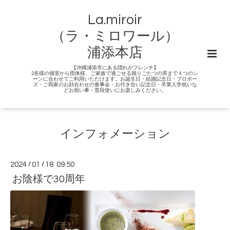
La.miroir
（ラ・ミロワール）
浦添本店
【沖縄浦添市にある隠れがフレンチ】
2名様の個室から団体様、ご家族で過ごせる掘りごたつの席まで４つのシ
ーンに合わせてご利用いただけます。お誕生日・結婚記念日・プロポー
ズ・ご両家のお顔合わせの食事会・お付き合い記念日・卒業入学祝いな
どお祝い事・普段使いにお楽しみください。
インフォメーション
2024
/
01
/
18 09:50
お陰様で30周年