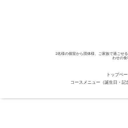
2名様の個室から団体様、ご家族で過ごせ
わせの食
トップペー
コースメニュー（誕生日・記