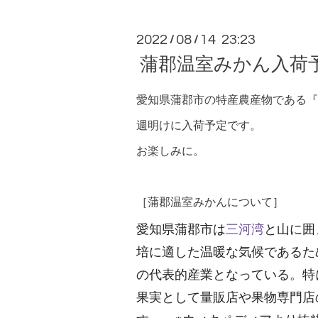
2022
08
14 23:23
/
/
蒲郡温室みかん入荷
愛知県蒲郡市の特産農産物である『
週明けに入荷予定です。
お楽しみに。
［蒲郡温室みかんについて］
愛知県蒲郡市は
三河湾
と山に囲
培に適した温暖な気候であるた
の代表的産業となっている。特
果実として量販店や果物専門店