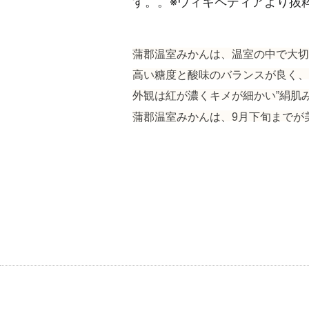
す。
。※ウィキペディアより抜
蒲郡温室みかんは、温室の中で大切
高い糖度と酸味のバランスが良く、
外観は紅が濃くキメが細かい”絹肌
蒲郡温室みかんは、9月下旬までが