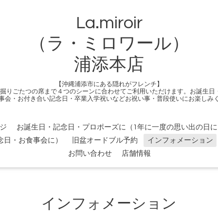
La.miroir
（ラ・ミロワール）
浦添本店
【沖縄浦添市にある隠れがフレンチ】
る掘りごたつの席まで４つのシーンに合わせてご利用いただけます。お誕生日
事会・お付き合い記念日・卒業入学祝いなどお祝い事・普段使いにお楽しみ
ジ
お誕生日・記念日・プロポーズに（1年に一度の思い出の日に
念日・お食事会に）
旧盆オードブル予約
インフォメーション
お問い合わせ
店舗情報
インフォメーション