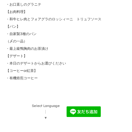
・お口直しのグラニテ
【お肉料理】
・和牛ヒレ肉とフォアグラのロッシィーニ　トリュフソース
【パン】
・自家製3種のパン
（〆の一品）
・最上級鴨胸肉のお茶漬け
【デザート】
・本日のデザートからお選びください
【コーヒーor紅茶】
・有機焙煎コーヒー
Select Language
▼