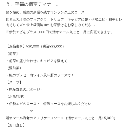
う、至福の個室ディナー。
贅を極め、感動の余韻を残すワンランク上のコース
世界三大珍味のフォアグラ トリュフ キャビアに鮑・伊勢エビ・和牛ヒレ
肉そして〆の最上級鴨胸肉のお茶漬けをお楽しみください
※伊勢エビをプラス5,000円で活オマール丸ごと一尾に変更できます。
【お品書き】¥20,000（税込¥22,000）
【前菜】
・前菜の盛り合わせにキャビアを添えて
｛温前菜）
・鮑のブレゼ　白ワイン風味肝のソースで！
【スープ】
・県産野菜のポタージｭ
【お魚料理】
・伊勢エビのロースト　特製ソースをお楽しみください
　　　　　　　or
活オマール海老のアメリケーヌソース（活オマール丸ごと一尾+5,000）
【お口直し】